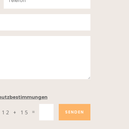
hutzbestimmungen
=
12 + 15
SENDEN